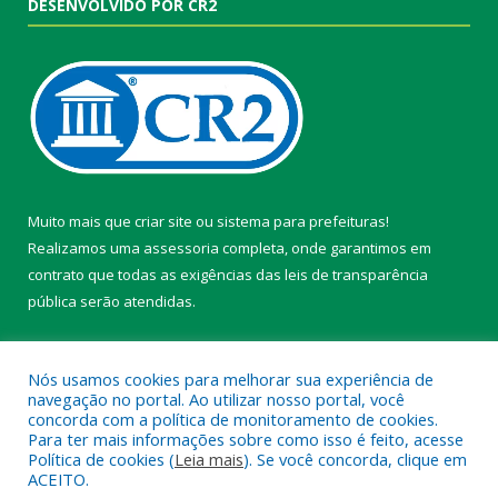
DESENVOLVIDO POR CR2
Muito mais que
criar site
ou
sistema para prefeituras
!
Realizamos uma
assessoria
completa, onde garantimos em
contrato que todas as exigências das
leis de transparência
pública
serão atendidas.
Conheça o
PNTP
e o
Radar da Transparência Pública
Nós usamos cookies para melhorar sua experiência de
navegação no portal. Ao utilizar nosso portal, você
concorda com a política de monitoramento de cookies.
Para ter mais informações sobre como isso é feito, acesse
Política de cookies (
Leia mais
). Se você concorda, clique em
Todos os direitos reservados a Câmara Municipal de Belterra.
ACEITO.