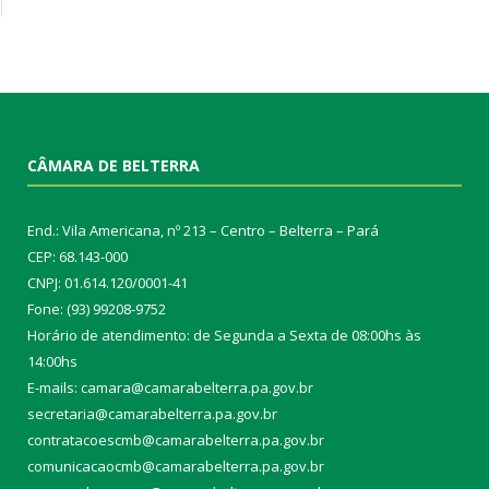
CÂMARA DE BELTERRA
End.: Vila Americana, nº 213 – Centro – Belterra – Pará
CEP: 68.143-000
CNPJ: 01.614.120/0001-41
Fone: (93) 99208-9752
Horário de atendimento: de Segunda a Sexta de 08:00hs às
14:00hs
E-mails: camara@camarabelterra.pa.gov.b
r
secretaria@camarabelterra.pa.gov.br
contratacoescmb@camarabelterra.pa.gov.br
comunicacaocmb@camarabelterra.pa.gov.br