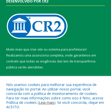
DESENVOLVIDO POR CR2
Muito mais que
criar site
ou
sistema para prefeituras
!
Realizamos uma
assessoria
completa, onde garantimos em
contrato que todas as exigências das
leis de transparência
pública
serão atendidas.
Conheça o
PNTP
e o
Radar da Transparência Pública
Nós usamos cookies para melhorar sua experiência de
navegação no portal. Ao utilizar nosso portal, você
concorda com a política de monitoramento de cookies.
Para ter mais informações sobre como isso é feito, acesse
Política de cookies (
Leia mais
). Se você concorda, clique em
Todos os direitos reservados a Câmara Municipal de Belterra.
ACEITO.