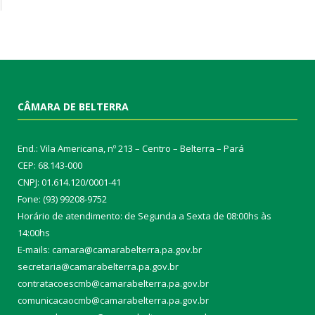
CÂMARA DE BELTERRA
End.: Vila Americana, nº 213 – Centro – Belterra – Pará
CEP: 68.143-000
CNPJ: 01.614.120/0001-41
Fone: (93) 99208-9752
Horário de atendimento: de Segunda a Sexta de 08:00hs às
14:00hs
E-mails: camara@camarabelterra.pa.gov.b
r
secretaria@camarabelterra.pa.gov.br
contratacoescmb@camarabelterra.pa.gov.br
comunicacaocmb@camarabelterra.pa.gov.br