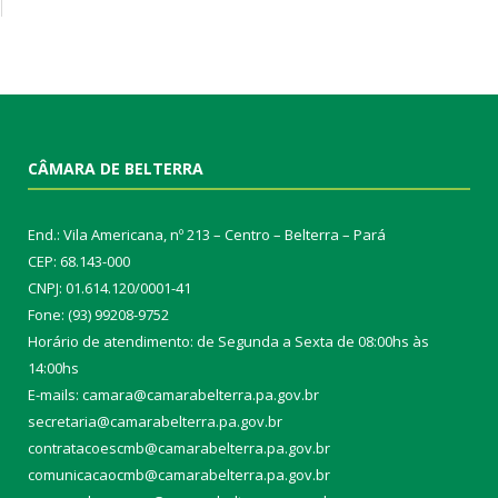
CÂMARA DE BELTERRA
End.: Vila Americana, nº 213 – Centro – Belterra – Pará
CEP: 68.143-000
CNPJ: 01.614.120/0001-41
Fone: (93) 99208-9752
Horário de atendimento: de Segunda a Sexta de 08:00hs às
14:00hs
E-mails: camara@camarabelterra.pa.gov.b
r
secretaria@camarabelterra.pa.gov.br
contratacoescmb@camarabelterra.pa.gov.br
comunicacaocmb@camarabelterra.pa.gov.br