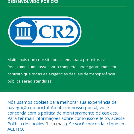
DESENVOLVIDO POR CR2
Muito mais que
criar site
ou
sistema para prefeituras
!
Realizamos uma
assessoria
completa, onde garantimos em
contrato que todas as exigências das
leis de transparência
pública
serão atendidas.
Conheça o
PNTP
e o
Radar da Transparência Pública
Nós usamos cookies para melhorar sua experiência de
navegação no portal. Ao utilizar nosso portal, você
concorda com a política de monitoramento de cookies.
Para ter mais informações sobre como isso é feito, acesse
Política de cookies (
Leia mais
). Se você concorda, clique em
Todos os direitos reservados a Câmara Municipal de Belterra.
ACEITO.