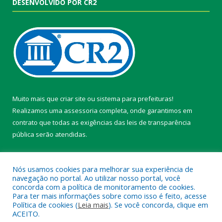
DESENVOLVIDO POR CR2
Muito mais que
criar site
ou
sistema para prefeituras
!
Realizamos uma
assessoria
completa, onde garantimos em
contrato que todas as exigências das
leis de transparência
pública
serão atendidas.
Conheça o
PNTP
e o
Radar da Transparência Pública
Nós usamos cookies para melhorar sua experiência de
navegação no portal. Ao utilizar nosso portal, você
concorda com a política de monitoramento de cookies.
Para ter mais informações sobre como isso é feito, acesse
Política de cookies (
Leia mais
). Se você concorda, clique em
Todos os direitos reservados a Câmara Municipal de Belterra.
ACEITO.