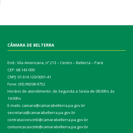
CÂMARA DE BELTERRA
End.: Vila Americana, nº 213 – Centro – Belterra – Pará
CEP: 68.143-000
CNPJ: 01.614.120/0001-41
Fone: (93) 99208-9752
Horário de atendimento: de Segunda a Sexta de 08:00hs às
14:00hs
E-mails: camara@camarabelterra.pa.gov.b
r
secretaria@camarabelterra.pa.gov.br
contratacoescmb@camarabelterra.pa.gov.br
comunicacaocmb@camarabelterra.pa.gov.br