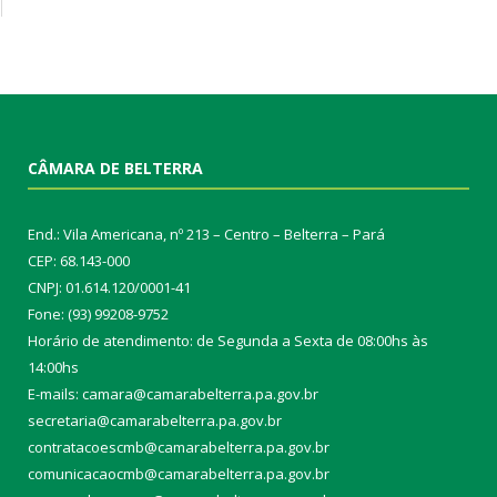
CÂMARA DE BELTERRA
End.: Vila Americana, nº 213 – Centro – Belterra – Pará
CEP: 68.143-000
CNPJ: 01.614.120/0001-41
Fone: (93) 99208-9752
Horário de atendimento: de Segunda a Sexta de 08:00hs às
14:00hs
E-mails: camara@camarabelterra.pa.gov.b
r
secretaria@camarabelterra.pa.gov.br
contratacoescmb@camarabelterra.pa.gov.br
comunicacaocmb@camarabelterra.pa.gov.br