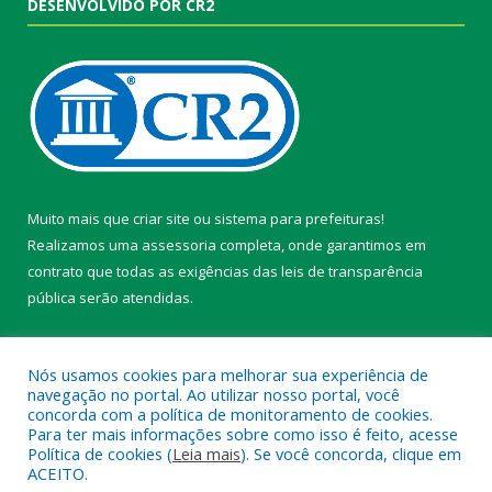
DESENVOLVIDO POR CR2
Muito mais que
criar site
ou
sistema para prefeituras
!
Realizamos uma
assessoria
completa, onde garantimos em
contrato que todas as exigências das
leis de transparência
pública
serão atendidas.
Conheça o
PNTP
e o
Radar da Transparência Pública
Nós usamos cookies para melhorar sua experiência de
navegação no portal. Ao utilizar nosso portal, você
concorda com a política de monitoramento de cookies.
Para ter mais informações sobre como isso é feito, acesse
Política de cookies (
Leia mais
). Se você concorda, clique em
Todos os direitos reservados a Câmara Municipal de Belterra.
ACEITO.