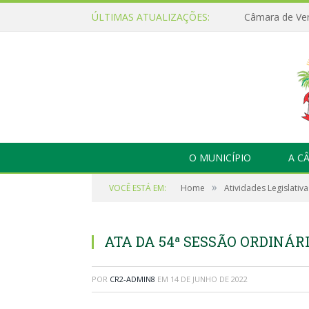
ÚLTIMAS ATUALIZAÇÕES:
O MUNICÍPIO
A C
»
VOCÊ ESTÁ EM:
Home
Atividades Legislativa
ATA DA 54ª SESSÃO ORDINÁRIA
POR
CR2-ADMIN8
EM
14 DE JUNHO DE 2022