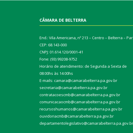
CÂMARA DE BELTERRA
End.: Vila Americana, nº 213 – Centro – Belterra – Pa
CEP: 68.143-000
CNPJ: 01.614.120/0001-41
Fone: (93) 99208-9752
Horário de atendimento: de Segunda a Sexta de
08:00hs às 14:00hs
E-mails: camara@camarabelterra.pa.gov.b
r
secretaria@camarabelterra.pa.gov.br
contratacoescmb@camarabelterra.pa.gov.br
comunicacaocmb@camarabelterra.pa.gov.br
recursoshumanos@camarabelterra.pa.gov.br
ouvidoriacmb@camarabelterra.pa.gov.br
departamentolegislativo@camarabelterra.pa.gov.b