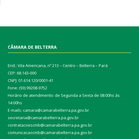
CÂMARA DE BELTERRA
End.: Vila Americana, nº 213 – Centro – Belterra – Pará
CEP: 68.143-000
CNPJ: 01.614.120/0001-41
Fone: (93) 99208-9752
Horário de atendimento: de Segunda a Sexta de 08:00hs às
14:00hs
E-mails: camara@camarabelterra.pa.gov.b
r
secretaria@camarabelterra.pa.gov.br
contratacoescmb@camarabelterra.pa.gov.br
comunicacaocmb@camarabelterra.pa.gov.br