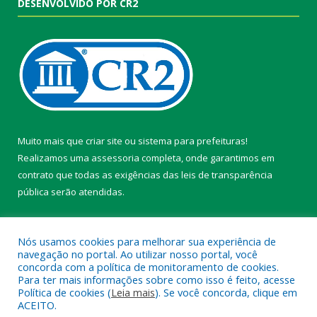
DESENVOLVIDO POR CR2
Muito mais que
criar site
ou
sistema para prefeituras
!
Realizamos uma
assessoria
completa, onde garantimos em
contrato que todas as exigências das
leis de transparência
pública
serão atendidas.
Conheça o
PNTP
e o
Radar da Transparência Pública
Nós usamos cookies para melhorar sua experiência de
navegação no portal. Ao utilizar nosso portal, você
concorda com a política de monitoramento de cookies.
Para ter mais informações sobre como isso é feito, acesse
Política de cookies (
Leia mais
). Se você concorda, clique em
Todos os direitos reservados a Câmara Municipal de Belterra.
ACEITO.