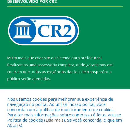
DESENVOLVIDO POR CR2
Muito mais que
criar site
ou
sistema para prefeituras
!
Realizamos uma
assessoria
completa, onde garantimos em
contrato que todas as exigências das
leis de transparência
pública
serão atendidas.
Conheça o
PNTP
e o
Radar da Transparência Pública
Nós usamos cookies para melhorar sua experiência de
navegação no portal. Ao utilizar nosso portal, você
concorda com a política de monitoramento de cookies.
Para ter mais informações sobre como isso é feito, acesse
Política de cookies (
Leia mais
). Se você concorda, clique em
Todos os direitos reservados a Câmara Municipal de Belterra.
ACEITO.