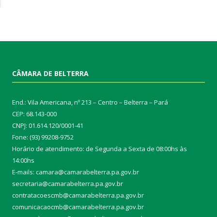
CÂMARA DE BELTERRA
End.: Vila Americana, nº 213 – Centro – Belterra – Pará
CEP: 68.143-000
CNPJ: 01.614.120/0001-41
Fone: (93) 99208-9752
Horário de atendimento: de Segunda a Sexta de 08:00hs às
14:00hs
E-mails: camara@camarabelterra.pa.gov.b
r
secretaria@camarabelterra.pa.gov.br
contratacoescmb@camarabelterra.pa.gov.br
comunicacaocmb@camarabelterra.pa.gov.br