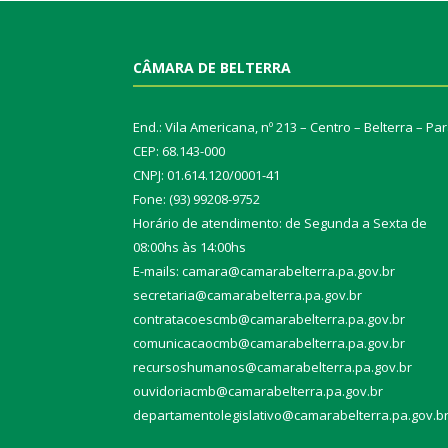
CÂMARA DE BELTERRA
End.: Vila Americana, nº 213 – Centro – Belterra – Pa
CEP: 68.143-000
CNPJ: 01.614.120/0001-41
Fone: (93) 99208-9752
Horário de atendimento: de Segunda a Sexta de
08:00hs às 14:00hs
E-mails: camara@camarabelterra.pa.gov.b
r
secretaria@camarabelterra.pa.gov.br
contratacoescmb@camarabelterra.pa.gov.br
comunicacaocmb@camarabelterra.pa.gov.br
recursoshumanos@camarabelterra.pa.gov.br
ouvidoriacmb@camarabelterra.pa.gov.br
departamentolegislativo@camarabelterra.pa.gov.b