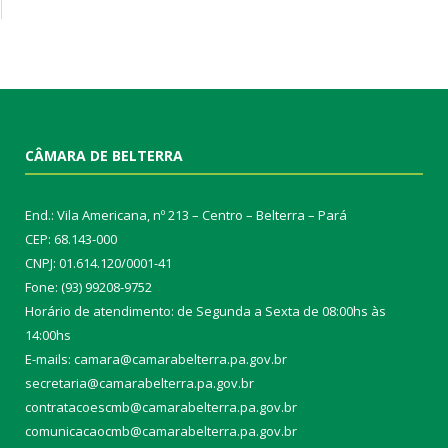
CÂMARA DE BELTERRA
End.: Vila Americana, nº 213 – Centro – Belterra – Pará
CEP: 68.143-000
CNPJ: 01.614.120/0001-41
Fone: (93) 99208-9752
Horário de atendimento: de Segunda a Sexta de 08:00hs às
14:00hs
E-mails: camara@camarabelterra.pa.gov.b
r
secretaria@camarabelterra.pa.gov.br
contratacoescmb@camarabelterra.pa.gov.br
comunicacaocmb@camarabelterra.pa.gov.br