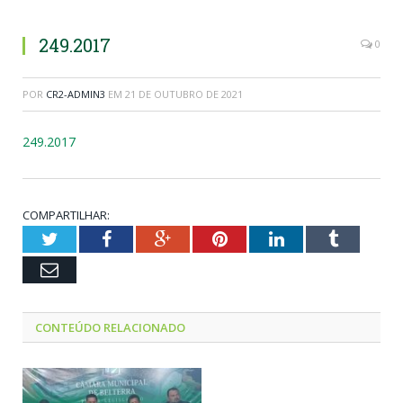
249.2017
0
POR
CR2-ADMIN3
EM
21 DE OUTUBRO DE 2021
249.2017
COMPARTILHAR:
Twitter
Facebook
Google+
Pinterest
LinkedIn
Tumblr
Email
CONTEÚDO RELACIONADO