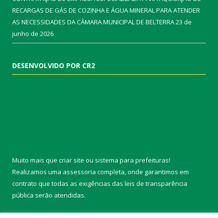
RECARGAS DE GÁS DE COZINHA E ÁGUA MINERAL PARA ATENDER
AS NECESSIDADES DA CÂMARA MUNICIPAL DE BELTERRA
23 de
junho de 2026
DESENVOLVIDO POR CR2
Muito mais que
criar site
ou
sistema para prefeituras
!
Realizamos uma
assessoria
completa, onde garantimos em
contrato que todas as exigências das
leis de transparência
pública
serão atendidas.
Conheça o
PNTP
e o
Radar da Transparência Pública