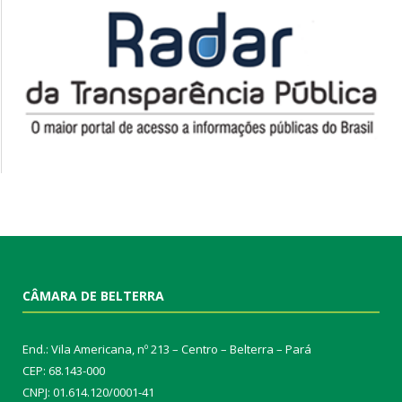
CÂMARA DE BELTERRA
End.: Vila Americana, nº 213 – Centro – Belterra – Pará
CEP: 68.143-000
CNPJ: 01.614.120/0001-41