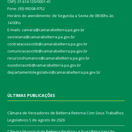
CNPJ: 01.614.120/0001-41
Fone: (93) 99208-9752
Horário de atendimento: de Segunda a Sexta de 08:00hs às
14:00hs
E-mails: camara@camarabelterra.pa.gov.b
r
secretaria@camarabelterra.pa.gov.br
contratacoescmb@camarabelterra.pa.gov.br
comunicacaocmb@camarabelterra.pa.gov.br
recursoshumanos@camarabelterra.pa.gov.br
ouvidoriacmb@camarabelterra.pa.gov.br
departamentolegislativo@camarabelterra.pa.gov.br
ÚLTIMAS PUBLICAÇÕES
Câmara de Vereadores de Belterra Retorna Com Seus Trabalhos
Legislativos
5 de agosto de 2026
Câmara Municipal de Belterra Realizou a Sua Ultima Sessão