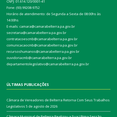
CNPJ: 01.614.120/0001-41
Fone: (93) 99208-9752
Horário de atendimento: de Segunda a Sexta de 08:00hs às
14:00hs
E-mails: camara@camarabelterra.pa.gov.b
r
secretaria@camarabelterra.pa.gov.br
contratacoescmb@camarabelterra.pa.gov.br
comunicacaocmb@camarabelterra.pa.gov.br
recursoshumanos@camarabelterra.pa.gov.br
ouvidoriacmb@camarabelterra.pa.gov.br
departamentolegislativo@camarabelterra.pa.gov.br
ÚLTIMAS PUBLICAÇÕES
Câmara de Vereadores de Belterra Retorna Com Seus Trabalhos
Legislativos
5 de agosto de 2026
Câmara Municipal de Belterra Realizou a Sua Ultima Sessão