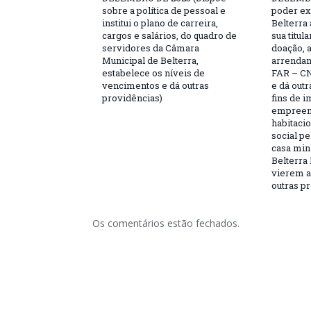
sobre a política de pessoal e
poder ex
institui o plano de carreira,
Belterra 
cargos e salários, do quadro de
sua titul
servidores da Câmara
doação, 
Municipal de Belterra,
arrendam
estabelece os níveis de
FAR – CN
vencimentos e dá outras
e dá outr
providências)
fins de 
empreen
habitaci
social p
casa minh
Belterra 
vierem a 
outras pr
Os comentários estão fechados.