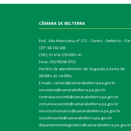
CÂMARA DE BELTERRA
End.: Vila Americana, nº 213 – Centro – Belterra – Pa
CEP: 68.143-000
CNPJ: 01.614.120/0001-41
Fone: (93) 99208-9752
Horário de atendimento: de Segunda a Sexta de
08:00hs às 14:00hs
E-mails: camara@camarabelterra.pa.gov.b
r
secretaria@camarabelterra.pa.gov.br
contratacoescmb@camarabelterra.pa.gov.br
comunicacaocmb@camarabelterra.pa.gov.br
recursoshumanos@camarabelterra.pa.gov.br
ouvidoriacmb@camarabelterra.pa.gov.br
departamentolegislativo@camarabelterra.pa.gov.b