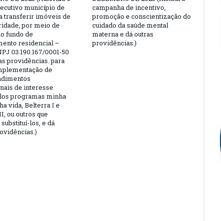
ecutivo município de
campanha de incentivo,
a transferir imóveis de
promoção e conscientização do
aridade, por meio de
cuidado da saúde mental
ao fundo de
materna e dá outras
ento residencial –
providências.)
PJ 03.190.167/0001-50
as providências. para
implementação de
dimentos
onais de interesse
elos programas minha
a vida, Belterra I e
II, ou outros que
substituí-los, e dá
ovidências.)