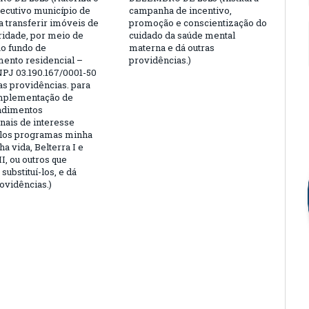
ecutivo município de
campanha de incentivo,
a transferir imóveis de
promoção e conscientização do
aridade, por meio de
cuidado da saúde mental
ao fundo de
materna e dá outras
ento residencial –
providências.)
PJ 03.190.167/0001-50
as providências. para
implementação de
dimentos
onais de interesse
elos programas minha
a vida, Belterra I e
II, ou outros que
substituí-los, e dá
ovidências.)