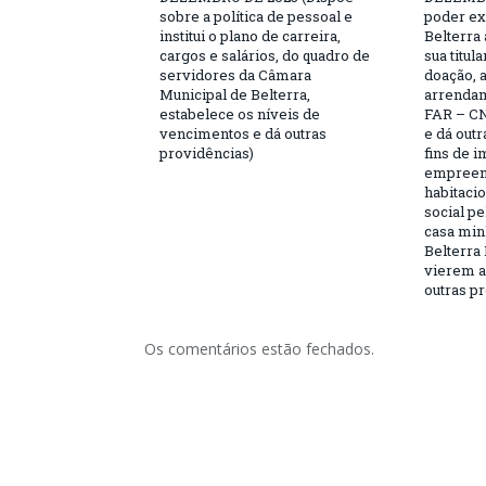
sobre a política de pessoal e
poder ex
institui o plano de carreira,
Belterra 
cargos e salários, do quadro de
sua titul
servidores da Câmara
doação, 
Municipal de Belterra,
arrendam
estabelece os níveis de
FAR – CN
vencimentos e dá outras
e dá outr
providências)
fins de 
empreen
habitaci
social p
casa minh
Belterra 
vierem a 
outras pr
Os comentários estão fechados.