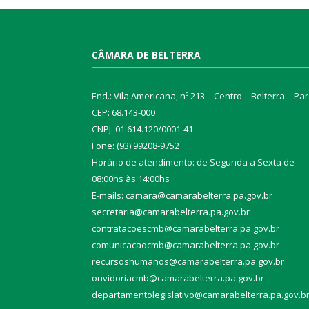
CÂMARA DE BELTERRA
End.: Vila Americana, nº 213 – Centro – Belterra – Pa
CEP: 68.143-000
CNPJ: 01.614.120/0001-41
Fone: (93) 99208-9752
Horário de atendimento: de Segunda a Sexta de
08:00hs às 14:00hs
E-mails: camara@camarabelterra.pa.gov.b
r
secretaria@camarabelterra.pa.gov.br
contratacoescmb@camarabelterra.pa.gov.br
comunicacaocmb@camarabelterra.pa.gov.br
recursoshumanos@camarabelterra.pa.gov.br
ouvidoriacmb@camarabelterra.pa.gov.br
departamentolegislativo@camarabelterra.pa.gov.b