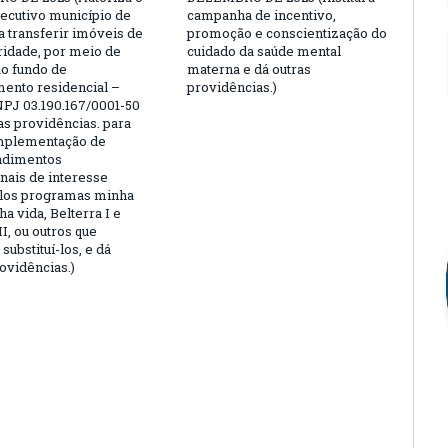
ecutivo município de
campanha de incentivo,
a transferir imóveis de
promoção e conscientização do
aridade, por meio de
cuidado da saúde mental
ao fundo de
materna e dá outras
ento residencial –
providências.)
PJ 03.190.167/0001-50
as providências. para
implementação de
dimentos
onais de interesse
elos programas minha
a vida, Belterra I e
II, ou outros que
substituí-los, e dá
ovidências.)