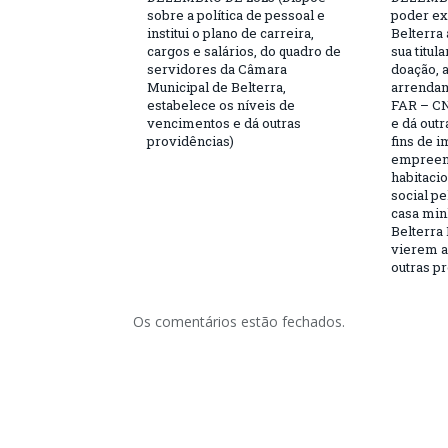
sobre a política de pessoal e
poder ex
institui o plano de carreira,
Belterra 
cargos e salários, do quadro de
sua titul
servidores da Câmara
doação, 
Municipal de Belterra,
arrendam
estabelece os níveis de
FAR – CN
vencimentos e dá outras
e dá outr
providências)
fins de 
empreen
habitaci
social p
casa minh
Belterra 
vierem a 
outras pr
Os comentários estão fechados.