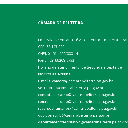
CÂMARA DE BELTERRA
End.: Vila Americana, nº 213 – Centro – Belterra – Pa
CEP: 68.143-000
CNPJ: 01.614.120/0001-41
Fone: (93) 99208-9752
Horário de atendimento: de Segunda a Sexta de
08:00hs às 14:00hs
E-mails: camara@camarabelterra.pa.gov.b
r
secretaria@camarabelterra.pa.gov.br
contratacoescmb@camarabelterra.pa.gov.br
comunicacaocmb@camarabelterra.pa.gov.br
recursoshumanos@camarabelterra.pa.gov.br
ouvidoriacmb@camarabelterra.pa.gov.br
departamentolegislativo@camarabelterra.pa.gov.b