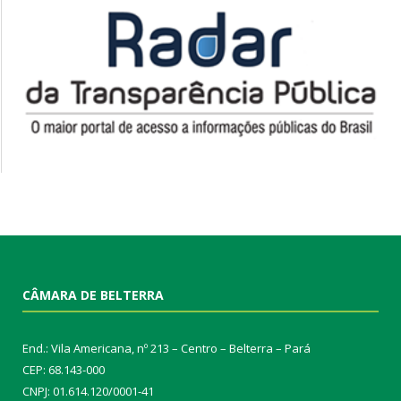
CÂMARA DE BELTERRA
End.: Vila Americana, nº 213 – Centro – Belterra – Pará
CEP: 68.143-000
CNPJ: 01.614.120/0001-41