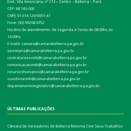
End.: Vila Americana, nº 213 – Centro – Belterra – Pará
CEP: 68.143-000
CNPJ: 01.614.120/0001-41
Fone: (93) 99208-9752
Horário de atendimento: de Segunda a Sexta de 08:00hs às
14:00hs
E-mails: camara@camarabelterra.pa.gov.b
r
secretaria@camarabelterra.pa.gov.br
contratacoescmb@camarabelterra.pa.gov.br
comunicacaocmb@camarabelterra.pa.gov.br
recursoshumanos@camarabelterra.pa.gov.br
ouvidoriacmb@camarabelterra.pa.gov.br
departamentolegislativo@camarabelterra.pa.gov.br
ÚLTIMAS PUBLICAÇÕES
Câmara de Vereadores de Belterra Retorna Com Seus Trabalhos