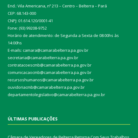
End.: Vila Americana, nº 213 – Centro – Belterra – Pará
CEP: 68.143-000
CNPJ: 01.614.120/0001-41
Fone: (93) 99208-9752
Horário de atendimento: de Segunda a Sexta de 08:00hs às
14:00hs
E-mails: camara@camarabelterra.pa.gov.b
r
secretaria@camarabelterra.pa.gov.br
contratacoescmb@camarabelterra.pa.gov.br
comunicacaocmb@camarabelterra.pa.gov.br
recursoshumanos@camarabelterra.pa.gov.br
ouvidoriacmb@camarabelterra.pa.gov.br
departamentolegislativo@camarabelterra.pa.gov.br
ÚLTIMAS PUBLICAÇÕES
Câmara de Vereadores de Belterra Retorna Com Seus Trabalhos