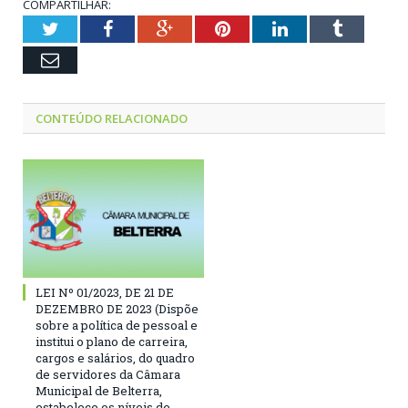
COMPARTILHAR:
Twitter
Facebook
Google+
Pinterest
LinkedIn
Tumblr
Email
CONTEÚDO RELACIONADO
LEI Nº 01/2023, DE 21 DE
DEZEMBRO DE 2023 (Dispõe
sobre a política de pessoal e
institui o plano de carreira,
cargos e salários, do quadro
de servidores da Câmara
Municipal de Belterra,
estabelece os níveis de