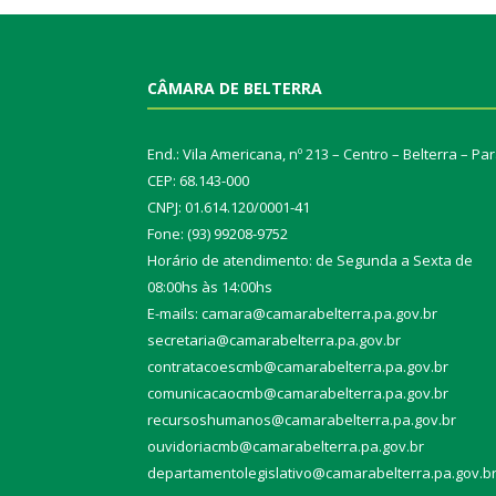
CÂMARA DE BELTERRA
End.: Vila Americana, nº 213 – Centro – Belterra – Pa
CEP: 68.143-000
CNPJ: 01.614.120/0001-41
Fone: (93) 99208-9752
Horário de atendimento: de Segunda a Sexta de
08:00hs às 14:00hs
E-mails: camara@camarabelterra.pa.gov.b
r
secretaria@camarabelterra.pa.gov.br
contratacoescmb@camarabelterra.pa.gov.br
comunicacaocmb@camarabelterra.pa.gov.br
recursoshumanos@camarabelterra.pa.gov.br
ouvidoriacmb@camarabelterra.pa.gov.br
departamentolegislativo@camarabelterra.pa.gov.b