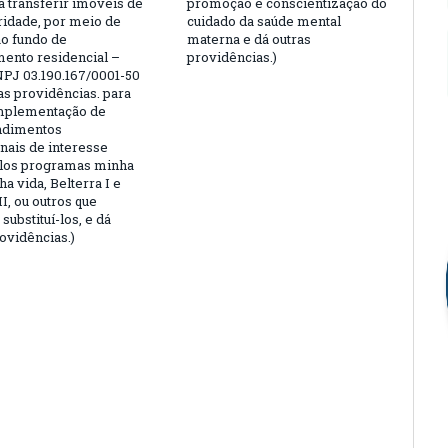
a transferir imóveis de
promoção e conscientização do
aridade, por meio de
cuidado da saúde mental
ao fundo de
materna e dá outras
ento residencial –
providências.)
PJ 03.190.167/0001-50
as providências. para
implementação de
dimentos
onais de interesse
elos programas minha
a vida, Belterra I e
II, ou outros que
substituí-los, e dá
ovidências.)