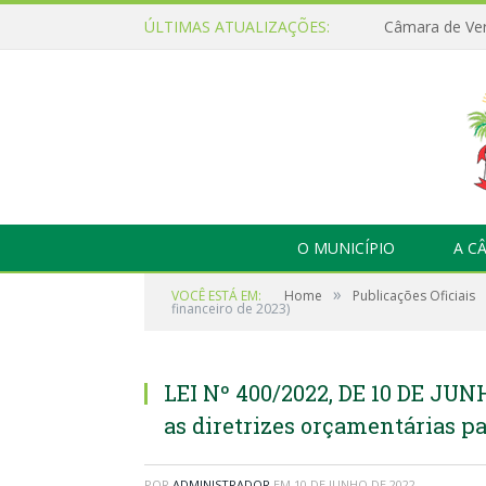
ÚLTIMAS ATUALIZAÇÕES:
O MUNICÍPIO
A C
»
VOCÊ ESTÁ EM:
Home
Publicações Oficiais
financeiro de 2023)
LEI Nº 400/2022, DE 10 DE JUN
as diretrizes orçamentárias pa
POR
ADMINISTRADOR
EM
10 DE JUNHO DE 2022