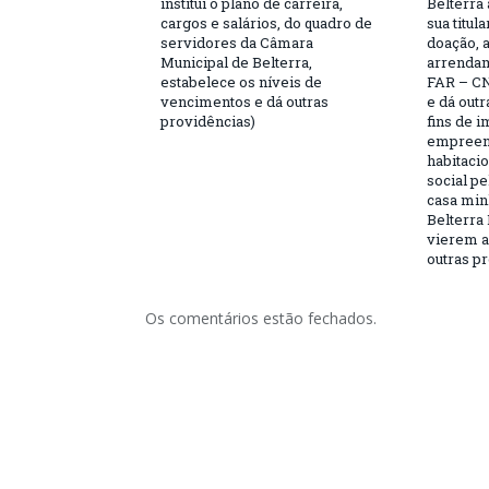
institui o plano de carreira,
Belterra 
cargos e salários, do quadro de
sua titul
servidores da Câmara
doação, 
Municipal de Belterra,
arrendam
estabelece os níveis de
FAR – CN
vencimentos e dá outras
e dá outr
providências)
fins de 
empreen
habitaci
social p
casa minh
Belterra 
vierem a 
outras pr
Os comentários estão fechados.