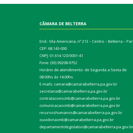
CÂMARA DE BELTERRA
End.: Vila Americana, nº 213 – Centro – Belterra – Pa
CEP: 68.143-000
CNPJ: 01.614.120/0001-41
Fone: (93) 99208-9752
Horário de atendimento: de Segunda a Sexta de
08:00hs às 14:00hs
E-mails: camara@camarabelterra.pa.gov.b
r
secretaria@camarabelterra.pa.gov.br
contratacoescmb@camarabelterra.pa.gov.br
comunicacaocmb@camarabelterra.pa.gov.br
recursoshumanos@camarabelterra.pa.gov.br
ouvidoriacmb@camarabelterra.pa.gov.br
departamentolegislativo@camarabelterra.pa.gov.b