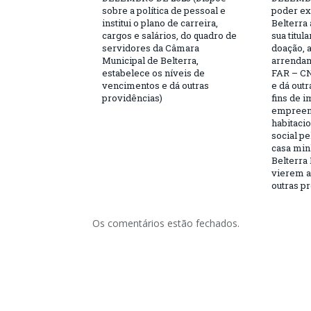
sobre a política de pessoal e
poder ex
institui o plano de carreira,
Belterra 
cargos e salários, do quadro de
sua titul
servidores da Câmara
doação, 
Municipal de Belterra,
arrendam
estabelece os níveis de
FAR – CN
vencimentos e dá outras
e dá outr
providências)
fins de 
empreen
habitaci
social p
casa minh
Belterra 
vierem a 
outras pr
Os comentários estão fechados.