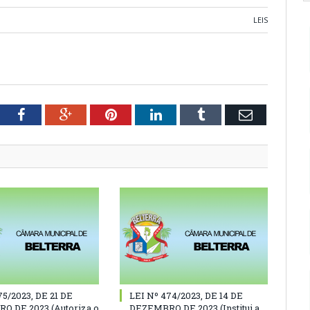
LEIS
tter
Facebook
Google+
Pinterest
LinkedIn
Tumblr
Email
75/2023, DE 21 DE
LEI Nº 474/2023, DE 14 DE
O DE 2023 (Autoriza o
DEZEMBRO DE 2023 (Institui a