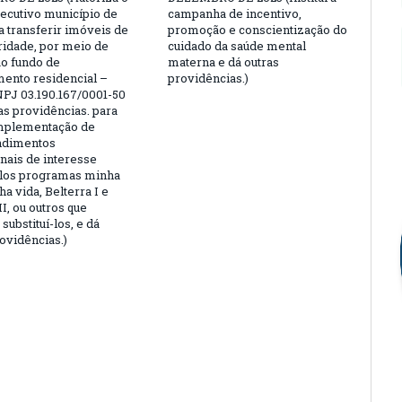
ecutivo município de
campanha de incentivo,
a transferir imóveis de
promoção e conscientização do
aridade, por meio de
cuidado da saúde mental
ao fundo de
materna e dá outras
ento residencial –
providências.)
PJ 03.190.167/0001-50
as providências. para
implementação de
dimentos
onais de interesse
elos programas minha
a vida, Belterra I e
II, ou outros que
substituí-los, e dá
ovidências.)