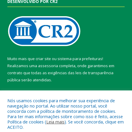
DESENVOLVIDO POR CR2
Muito mais que
criar site
ou
sistema para prefeituras
!
Realizamos uma
assessoria
completa, onde garantimos em
contrato que todas as exigências das
leis de transparência
pública
serão atendidas.
Conheça o
PNTP
e o
Radar da Transparência Pública
Nós usamos cookies para melhorar sua experiência de
navegação no portal. Ao utilizar nosso portal, você
concorda com a política de monitoramento de cookies.
Para ter mais informações sobre como isso é feito, acesse
Política de cookies (
Leia mais
). Se você concorda, clique em
Todos os direitos reservados a Câmara Municipal de Belterra.
ACEITO.