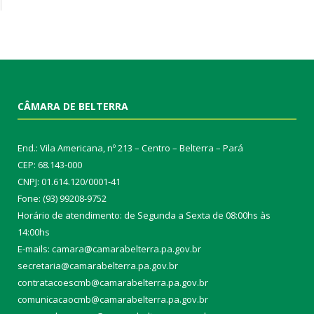
CÂMARA DE BELTERRA
End.: Vila Americana, nº 213 – Centro – Belterra – Pará
CEP: 68.143-000
CNPJ: 01.614.120/0001-41
Fone: (93) 99208-9752
Horário de atendimento: de Segunda a Sexta de 08:00hs às
14:00hs
E-mails: camara@camarabelterra.pa.gov.b
r
secretaria@camarabelterra.pa.gov.br
contratacoescmb@camarabelterra.pa.gov.br
comunicacaocmb@camarabelterra.pa.gov.br