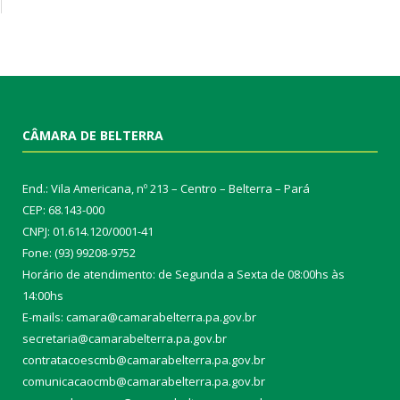
CÂMARA DE BELTERRA
End.: Vila Americana, nº 213 – Centro – Belterra – Pará
CEP: 68.143-000
CNPJ: 01.614.120/0001-41
Fone: (93) 99208-9752
Horário de atendimento: de Segunda a Sexta de 08:00hs às
14:00hs
E-mails: camara@camarabelterra.pa.gov.b
r
secretaria@camarabelterra.pa.gov.br
contratacoescmb@camarabelterra.pa.gov.br
comunicacaocmb@camarabelterra.pa.gov.br