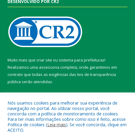
DESENVOLVIDO POR CR2
Muito mais que
criar site
ou
sistema para prefeituras
!
Realizamos uma
assessoria
completa, onde garantimos em
contrato que todas as exigências das
leis de transparência
pública
serão atendidas.
Conheça o
PNTP
e o
Radar da Transparência Pública
Nós usamos cookies para melhorar sua experiência de
navegação no portal. Ao utilizar nosso portal, você
concorda com a política de monitoramento de cookies.
Para ter mais informações sobre como isso é feito, acesse
Política de cookies (
Leia mais
). Se você concorda, clique em
Todos os direitos reservados a Câmara Municipal de Belterra.
ACEITO.