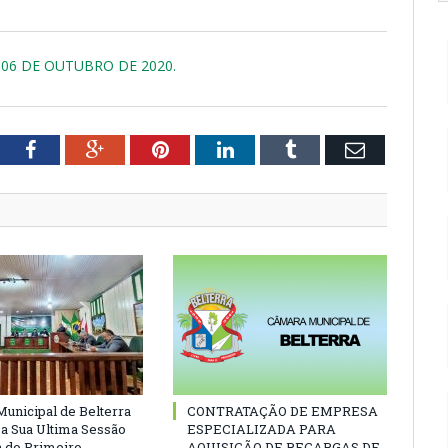
 06 DE OUTUBRO DE 2020.
tter
Facebook
Google+
Pinterest
LinkedIn
Tumblr
Email
unicipal de Belterra
CONTRATAÇÃO DE EMPRESA
 a Sua Ultima Sessão
ESPECIALIZADA PARA
a do Primeiro
AQUISIÇÃO DE RECARGAS DE