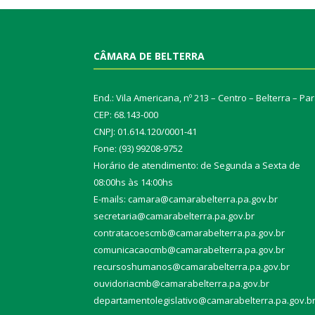
CÂMARA DE BELTERRA
End.: Vila Americana, nº 213 – Centro – Belterra – Pa
CEP: 68.143-000
CNPJ: 01.614.120/0001-41
Fone: (93) 99208-9752
Horário de atendimento: de Segunda a Sexta de
08:00hs às 14:00hs
E-mails: camara@camarabelterra.pa.gov.b
r
secretaria@camarabelterra.pa.gov.br
contratacoescmb@camarabelterra.pa.gov.br
comunicacaocmb@camarabelterra.pa.gov.br
recursoshumanos@camarabelterra.pa.gov.br
ouvidoriacmb@camarabelterra.pa.gov.br
departamentolegislativo@camarabelterra.pa.gov.b