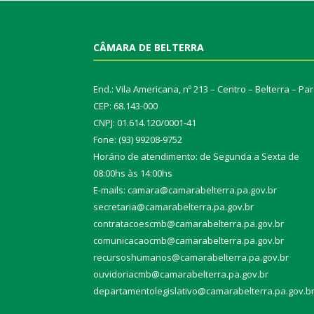
CÂMARA DE BELTERRA
End.: Vila Americana, nº 213 – Centro – Belterra – Pa
CEP: 68.143-000
CNPJ: 01.614.120/0001-41
Fone: (93) 99208-9752
Horário de atendimento: de Segunda a Sexta de
08:00hs às 14:00hs
E-mails: camara@camarabelterra.pa.gov.b
r
secretaria@camarabelterra.pa.gov.br
contratacoescmb@camarabelterra.pa.gov.br
comunicacaocmb@camarabelterra.pa.gov.br
recursoshumanos@camarabelterra.pa.gov.br
ouvidoriacmb@camarabelterra.pa.gov.br
departamentolegislativo@camarabelterra.pa.gov.b