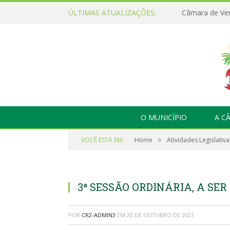
ÚLTIMAS ATUALIZAÇÕES:
O MUNICÍPIO
A C
»
VOCÊ ESTÁ EM:
Home
Atividades Legislativa
3ª SESSÃO ORDINÁRIA, A SER 
POR
CR2-ADMIN3
EM
20 DE OUTUBRO DE 2021