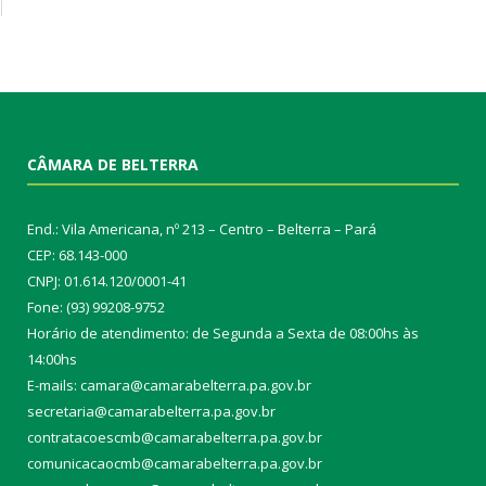
CÂMARA DE BELTERRA
End.: Vila Americana, nº 213 – Centro – Belterra – Pará
CEP: 68.143-000
CNPJ: 01.614.120/0001-41
Fone: (93) 99208-9752
Horário de atendimento: de Segunda a Sexta de 08:00hs às
14:00hs
E-mails: camara@camarabelterra.pa.gov.b
r
secretaria@camarabelterra.pa.gov.br
contratacoescmb@camarabelterra.pa.gov.br
comunicacaocmb@camarabelterra.pa.gov.br