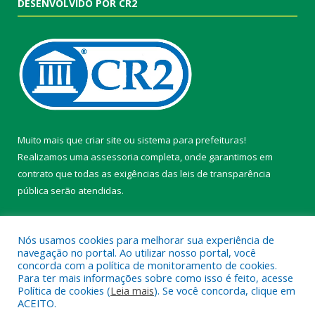
DESENVOLVIDO POR CR2
Muito mais que
criar site
ou
sistema para prefeituras
!
Realizamos uma
assessoria
completa, onde garantimos em
contrato que todas as exigências das
leis de transparência
pública
serão atendidas.
Conheça o
PNTP
e o
Radar da Transparência Pública
Nós usamos cookies para melhorar sua experiência de
navegação no portal. Ao utilizar nosso portal, você
concorda com a política de monitoramento de cookies.
Para ter mais informações sobre como isso é feito, acesse
Política de cookies (
Leia mais
). Se você concorda, clique em
Todos os direitos reservados a Câmara Municipal de Belterra.
ACEITO.