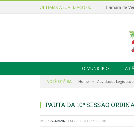
ÚLTIMAS ATUALIZAÇÕES:
O MUNICÍPIO
A C
»
VOCÊ ESTÁ EM:
Home
Atividades Legislativa
PAUTA DA 10ª SESSÃO ORDINÁ
POR
CR2-ADMIN3
EM
27 DE MARÇO DE 2018