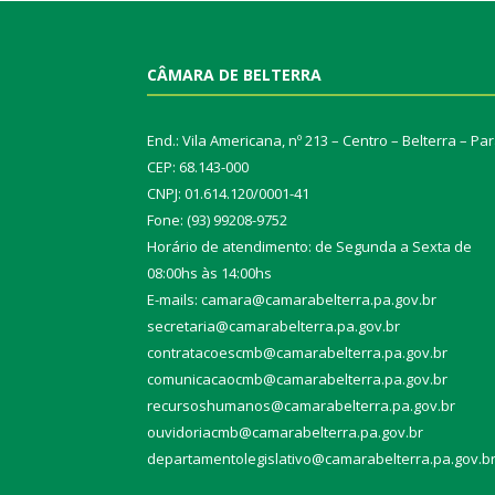
CÂMARA DE BELTERRA
End.: Vila Americana, nº 213 – Centro – Belterra – Pa
CEP: 68.143-000
CNPJ: 01.614.120/0001-41
Fone: (93) 99208-9752
Horário de atendimento: de Segunda a Sexta de
08:00hs às 14:00hs
E-mails: camara@camarabelterra.pa.gov.b
r
secretaria@camarabelterra.pa.gov.br
contratacoescmb@camarabelterra.pa.gov.br
comunicacaocmb@camarabelterra.pa.gov.br
recursoshumanos@camarabelterra.pa.gov.br
ouvidoriacmb@camarabelterra.pa.gov.br
departamentolegislativo@camarabelterra.pa.gov.b