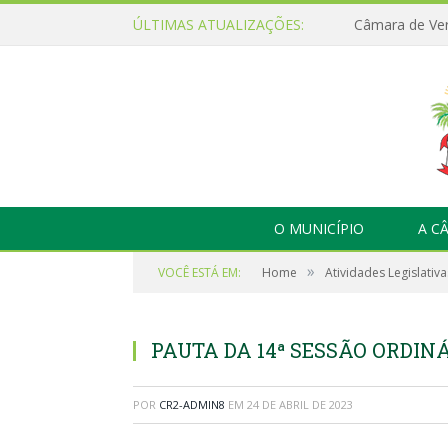
ÚLTIMAS ATUALIZAÇÕES:
O MUNICÍPIO
A C
»
VOCÊ ESTÁ EM:
Home
Atividades Legislativa
PAUTA DA 14ª SESSÃO ORDINÁR
POR
CR2-ADMIN8
EM
24 DE ABRIL DE 2023