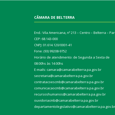
CÂMARA DE BELTERRA
End.: Vila Americana, nº 213 – Centro – Belterra – Pa
CEP: 68.143-000
CNPJ: 01.614.120/0001-41
Fone: (93) 99208-9752
Horário de atendimento: de Segunda a Sexta de
08:00hs às 14:00hs
E-mails: camara@camarabelterra.pa.gov.b
r
secretaria@camarabelterra.pa.gov.br
contratacoescmb@camarabelterra.pa.gov.br
comunicacaocmb@camarabelterra.pa.gov.br
recursoshumanos@camarabelterra.pa.gov.br
ouvidoriacmb@camarabelterra.pa.gov.br
departamentolegislativo@camarabelterra.pa.gov.b