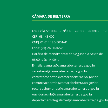
CÂMARA DE BELTERRA
End.: Vila Americana, nº 213 – Centro – Belterra – Pa
CEP: 68.143-000
CNPJ: 01.614.120/0001-41
Fone: (93) 99208-9752
Horário de atendimento: de Segunda a Sexta de
08:00hs às 14:00hs
E-mails: camara@camarabelterra.pa.gov.b
r
secretaria@camarabelterra.pa.gov.br
contratacoescmb@camarabelterra.pa.gov.br
comunicacaocmb@camarabelterra.pa.gov.br
recursoshumanos@camarabelterra.pa.gov.br
ouvidoriacmb@camarabelterra.pa.gov.br
departamentolegislativo@camarabelterra.pa.gov.b