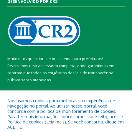
DESENVOLVIDO POR CR2
Muito mais que
criar site
ou
sistema para prefeituras
!
Realizamos uma
assessoria
completa, onde garantimos em
contrato que todas as exigências das
leis de transparência
pública
serão atendidas.
Conheça o
PNTP
e o
Radar da Transparência Pública
Nós usamos cookies para melhorar sua experiência de
navegação no portal. Ao utilizar nosso portal, você
concorda com a política de monitoramento de cookies.
Para ter mais informações sobre como isso é feito, acesse
Política de cookies (
Leia mais
). Se você concorda, clique em
Todos os direitos reservados a Câmara Municipal de Belterra.
ACEITO.