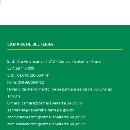
CÂMARA DE BELTERRA
End.: Vila Americana, nº 213 – Centro – Belterra – Pará
CEP: 68.143-000
CNPJ: 01.614.120/0001-41
Fone: (93) 99208-9752
Horário de atendimento: de Segunda a Sexta de 08:00hs às
14:00hs
E-mails: camara@camarabelterra.pa.gov.b
r
secretaria@camarabelterra.pa.gov.br
contratacoescmb@camarabelterra.pa.gov.br
comunicacaocmb@camarabelterra.pa.gov.br