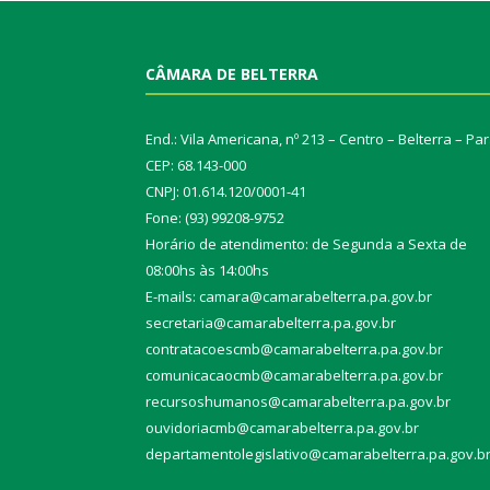
CÂMARA DE BELTERRA
End.: Vila Americana, nº 213 – Centro – Belterra – Pa
CEP: 68.143-000
CNPJ: 01.614.120/0001-41
Fone: (93) 99208-9752
Horário de atendimento: de Segunda a Sexta de
08:00hs às 14:00hs
E-mails: camara@camarabelterra.pa.gov.b
r
secretaria@camarabelterra.pa.gov.br
contratacoescmb@camarabelterra.pa.gov.br
comunicacaocmb@camarabelterra.pa.gov.br
recursoshumanos@camarabelterra.pa.gov.br
ouvidoriacmb@camarabelterra.pa.gov.br
departamentolegislativo@camarabelterra.pa.gov.b