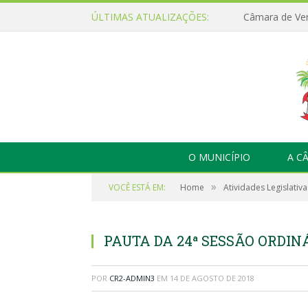
ÚLTIMAS ATUALIZAÇÕES:
O MUNICÍPIO
A C
»
VOCÊ ESTÁ EM:
Home
Atividades Legislativa
PAUTA DA 24ª SESSÃO ORDINÁR
POR
CR2-ADMIN3
EM
14 DE AGOSTO DE 2018