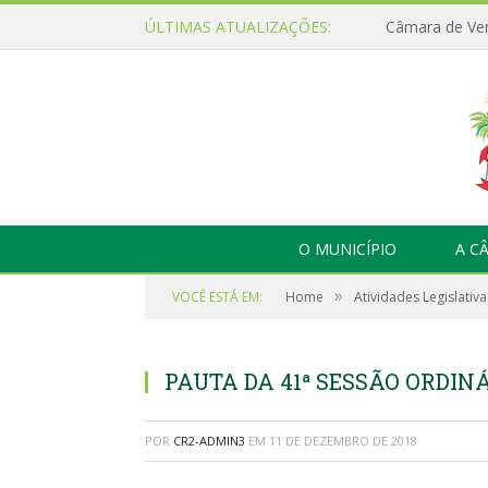
ÚLTIMAS ATUALIZAÇÕES:
O MUNICÍPIO
A C
»
VOCÊ ESTÁ EM:
Home
Atividades Legislativa
PAUTA DA 41ª SESSÃO ORDINÁR
POR
CR2-ADMIN3
EM
11 DE DEZEMBRO DE 2018