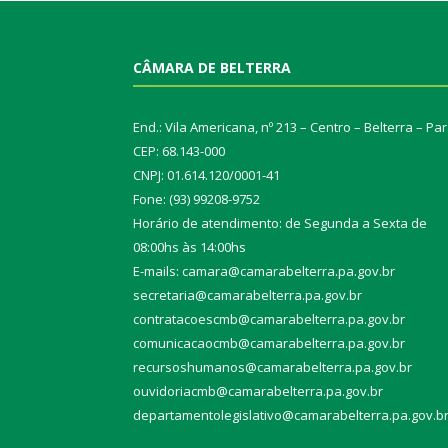
CÂMARA DE BELTERRA
End.: Vila Americana, nº 213 – Centro – Belterra – Pa
CEP: 68.143-000
CNPJ: 01.614.120/0001-41
Fone: (93) 99208-9752
Horário de atendimento: de Segunda a Sexta de
08:00hs às 14:00hs
E-mails: camara@camarabelterra.pa.gov.b
r
secretaria@camarabelterra.pa.gov.br
contratacoescmb@camarabelterra.pa.gov.br
comunicacaocmb@camarabelterra.pa.gov.br
recursoshumanos@camarabelterra.pa.gov.br
ouvidoriacmb@camarabelterra.pa.gov.br
departamentolegislativo@camarabelterra.pa.gov.b