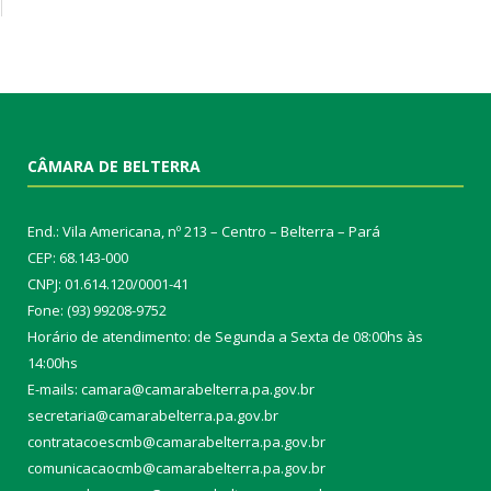
CÂMARA DE BELTERRA
End.: Vila Americana, nº 213 – Centro – Belterra – Pará
CEP: 68.143-000
CNPJ: 01.614.120/0001-41
Fone: (93) 99208-9752
Horário de atendimento: de Segunda a Sexta de 08:00hs às
14:00hs
E-mails: camara@camarabelterra.pa.gov.b
r
secretaria@camarabelterra.pa.gov.br
contratacoescmb@camarabelterra.pa.gov.br
comunicacaocmb@camarabelterra.pa.gov.br