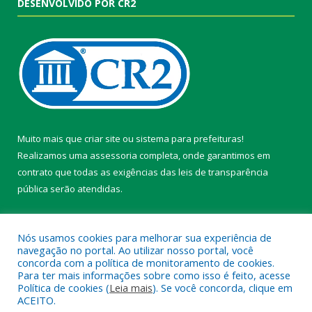
DESENVOLVIDO POR CR2
Muito mais que
criar site
ou
sistema para prefeituras
!
Realizamos uma
assessoria
completa, onde garantimos em
contrato que todas as exigências das
leis de transparência
pública
serão atendidas.
Conheça o
PNTP
e o
Radar da Transparência Pública
Nós usamos cookies para melhorar sua experiência de
navegação no portal. Ao utilizar nosso portal, você
concorda com a política de monitoramento de cookies.
Para ter mais informações sobre como isso é feito, acesse
Política de cookies (
Leia mais
). Se você concorda, clique em
Todos os direitos reservados a Câmara Municipal de Belterra.
ACEITO.