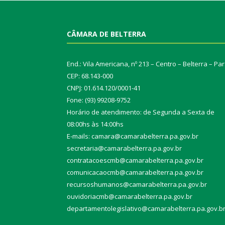
CÂMARA DE BELTERRA
End.: Vila Americana, nº 213 – Centro – Belterra – Pa
CEP: 68.143-000
CNPJ: 01.614.120/0001-41
Fone: (93) 99208-9752
Horário de atendimento: de Segunda a Sexta de
08:00hs às 14:00hs
E-mails: camara@camarabelterra.pa.gov.b
r
secretaria@camarabelterra.pa.gov.br
contratacoescmb@camarabelterra.pa.gov.br
comunicacaocmb@camarabelterra.pa.gov.br
recursoshumanos@camarabelterra.pa.gov.br
ouvidoriacmb@camarabelterra.pa.gov.br
departamentolegislativo@camarabelterra.pa.gov.b