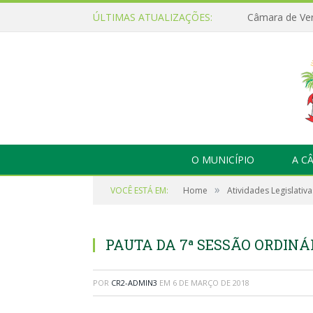
ÚLTIMAS ATUALIZAÇÕES:
O MUNICÍPIO
A C
»
VOCÊ ESTÁ EM:
Home
Atividades Legislativa
PAUTA DA 7ª SESSÃO ORDINÁR
POR
CR2-ADMIN3
EM
6 DE MARÇO DE 2018