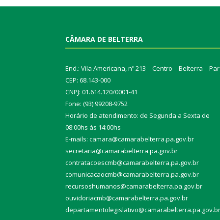
CÂMARA DE BELTERRA
End.: Vila Americana, nº 213 – Centro – Belterra – Pa
CEP: 68.143-000
CNPJ: 01.614.120/0001-41
Fone: (93) 99208-9752
Horário de atendimento: de Segunda a Sexta de
08:00hs às 14:00hs
E-mails: camara@camarabelterra.pa.gov.b
r
secretaria@camarabelterra.pa.gov.br
contratacoescmb@camarabelterra.pa.gov.br
comunicacaocmb@camarabelterra.pa.gov.br
recursoshumanos@camarabelterra.pa.gov.br
ouvidoriacmb@camarabelterra.pa.gov.br
departamentolegislativo@camarabelterra.pa.gov.b