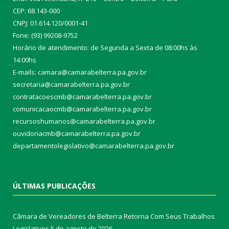
CEP: 68.143-000
CNPJ: 01.614.120/0001-41
Fone: (93) 99208-9752
Horário de atendimento: de Segunda a Sexta de 08:00hs às
14:00hs
E-mails: camara@camarabelterra.pa.gov.b
r
secretaria@camarabelterra.pa.gov.br
contratacoescmb@camarabelterra.pa.gov.br
comunicacaocmb@camarabelterra.pa.gov.br
recursoshumanos@camarabelterra.pa.gov.br
ouvidoriacmb@camarabelterra.pa.gov.br
departamentolegislativo@camarabelterra.pa.gov.br
ÚLTIMAS PUBLICAÇÕES
Câmara de Vereadores de Belterra Retorna Com Seus Trabalhos
Legislativos
5 de agosto de 2026