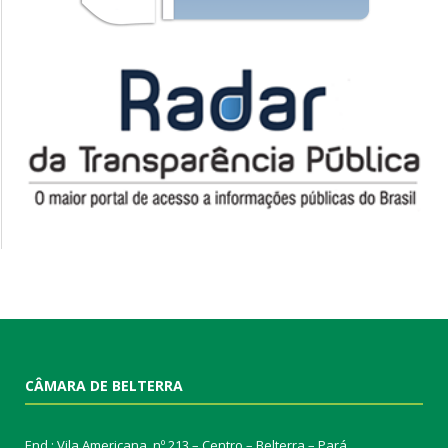
CÂMARA DE BELTERRA
End.: Vila Americana, nº 213 – Centro – Belterra – Pará