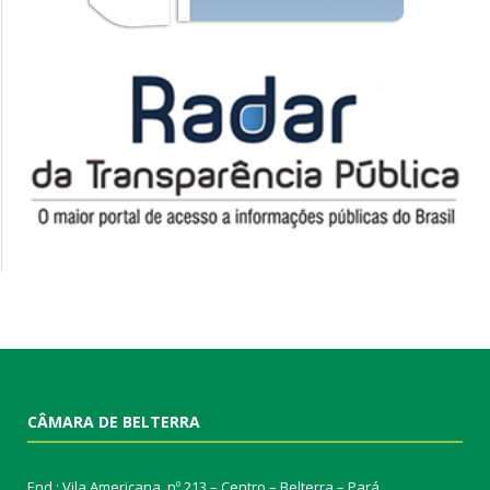
CÂMARA DE BELTERRA
End.: Vila Americana, nº 213 – Centro – Belterra – Pará