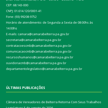
CEP: 68.143-000
CNPJ: 01.614.120/0001-41
Fone: (93) 99208-9752
Horário de atendimento: de Segunda a Sexta de 08:00hs às
14:00hs
E-mails: camara@camarabelterra.pa.gov.b
r
secretaria@camarabelterra.pa.gov.br
contratacoescmb@camarabelterra.pa.gov.br
comunicacaocmb@camarabelterra.pa.gov.br
recursoshumanos@camarabelterra.pa.gov.br
ouvidoriacmb@camarabelterra.pa.gov.br
departamentolegislativo@camarabelterra.pa.gov.br
ÚLTIMAS PUBLICAÇÕES
Câmara de Vereadores de Belterra Retorna Com Seus Trabalhos
Legislativos
5 de agosto de 2026