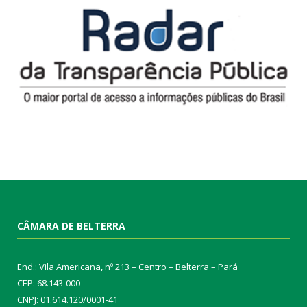
CÂMARA DE BELTERRA
End.: Vila Americana, nº 213 – Centro – Belterra – Pará
CEP: 68.143-000
CNPJ: 01.614.120/0001-41