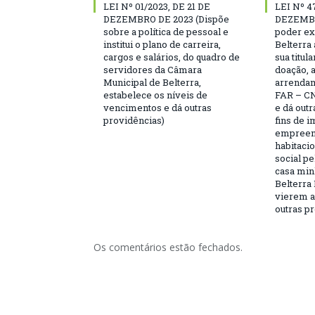
LEI Nº 01/2023, DE 21 DE
LEI Nº 4
DEZEMBRO DE 2023 (Dispõe
DEZEMBR
sobre a política de pessoal e
poder ex
institui o plano de carreira,
Belterra 
cargos e salários, do quadro de
sua titul
servidores da Câmara
doação, 
Municipal de Belterra,
arrendam
estabelece os níveis de
FAR – CN
vencimentos e dá outras
e dá outr
providências)
fins de 
empreen
habitaci
social p
casa minh
Belterra 
vierem a 
outras pr
Os comentários estão fechados.