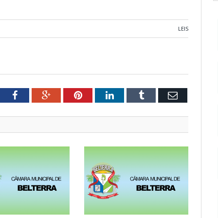
LEIS
tter
Facebook
Google+
Pinterest
LinkedIn
Tumblr
Email