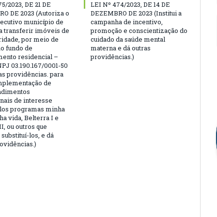
75/2023, DE 21 DE
LEI Nº 474/2023, DE 14 DE
O DE 2023 (Autoriza o
DEZEMBRO DE 2023 (Institui a
ecutivo município de
campanha de incentivo,
a transferir imóveis de
promoção e conscientização do
aridade, por meio de
cuidado da saúde mental
ao fundo de
materna e dá outras
ento residencial –
providências.)
PJ 03.190.167/0001-50
as providências. para
implementação de
dimentos
onais de interesse
elos programas minha
a vida, Belterra I e
II, ou outros que
substituí-los, e dá
ovidências.)