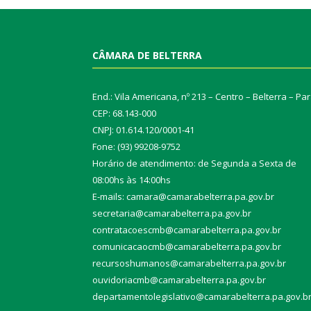
CÂMARA DE BELTERRA
End.: Vila Americana, nº 213 – Centro – Belterra – Pa
CEP: 68.143-000
CNPJ: 01.614.120/0001-41
Fone: (93) 99208-9752
Horário de atendimento: de Segunda a Sexta de
08:00hs às 14:00hs
E-mails: camara@camarabelterra.pa.gov.b
r
secretaria@camarabelterra.pa.gov.br
contratacoescmb@camarabelterra.pa.gov.br
comunicacaocmb@camarabelterra.pa.gov.br
recursoshumanos@camarabelterra.pa.gov.br
ouvidoriacmb@camarabelterra.pa.gov.br
departamentolegislativo@camarabelterra.pa.gov.b