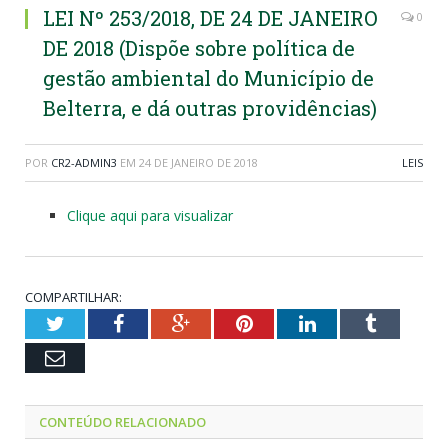
LEI Nº 253/2018, DE 24 DE JANEIRO
0
DE 2018 (Dispõe sobre política de
gestão ambiental do Município de
Belterra, e dá outras providências)
POR
CR2-ADMIN3
EM
24 DE JANEIRO DE 2018
LEIS
Clique aqui para visualizar
COMPARTILHAR:
Twitter
Facebook
Google+
Pinterest
LinkedIn
Tumblr
Email
CONTEÚDO RELACIONADO