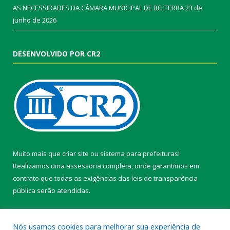
AS NECESSIDADES DA CÂMARA MUNICIPAL DE BELTERRA
23 de
junho de 2026
DESENVOLVIDO POR CR2
Muito mais que
criar site
ou
sistema para prefeituras
!
Realizamos uma
assessoria
completa, onde garantimos em
contrato que todas as exigências das
leis de transparência
pública
serão atendidas.
Conheça o
PNTP
e o
Radar da Transparência Pública
Nós usamos cookies para melhorar sua experiência de