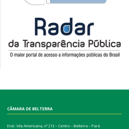
CÂMARA DE BELTERRA
End.: Vila Americana, nº 213 – Centro – Belterra – Pará