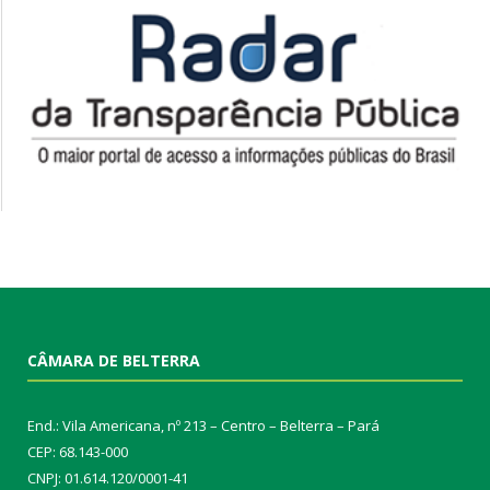
CÂMARA DE BELTERRA
End.: Vila Americana, nº 213 – Centro – Belterra – Pará
CEP: 68.143-000
CNPJ: 01.614.120/0001-41