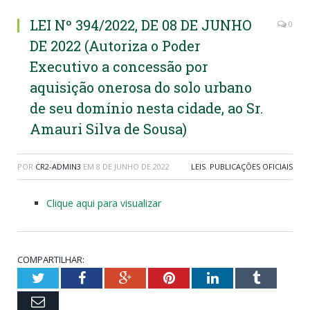
LEI Nº 394/2022, DE 08 DE JUNHO
0
DE 2022 (Autoriza o Poder
Executivo a concessão por
aquisição onerosa do solo urbano
de seu domínio nesta cidade, ao Sr.
Amauri Silva de Sousa)
POR
CR2-ADMIN3
EM
8 DE JUNHO DE 2022
LEIS
,
PUBLICAÇÕES OFICIAIS
Clique aqui para visualizar
COMPARTILHAR:
Twitter
Facebook
Google+
Pinterest
LinkedIn
Tumblr
Email