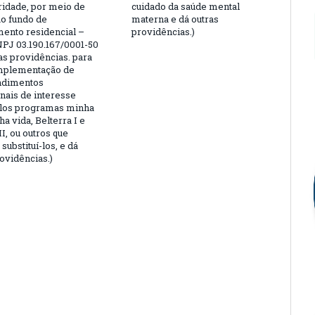
aridade, por meio de
cuidado da saúde mental
ao fundo de
materna e dá outras
ento residencial –
providências.)
PJ 03.190.167/0001-50
as providências. para
implementação de
dimentos
onais de interesse
elos programas minha
a vida, Belterra I e
II, ou outros que
substituí-los, e dá
ovidências.)