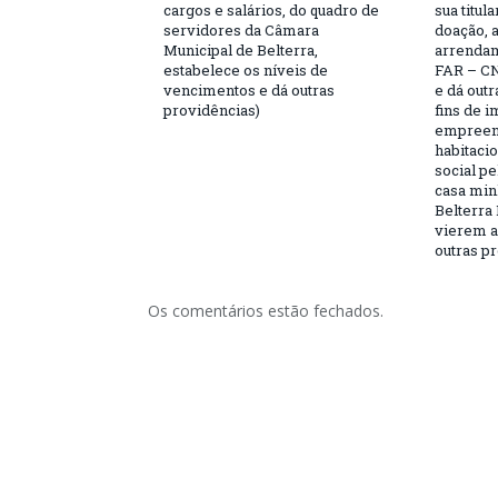
cargos e salários, do quadro de
sua titul
servidores da Câmara
doação, 
Municipal de Belterra,
arrendam
estabelece os níveis de
FAR – CN
vencimentos e dá outras
e dá outr
providências)
fins de 
empreen
habitaci
social p
casa minh
Belterra 
vierem a 
outras pr
Os comentários estão fechados.