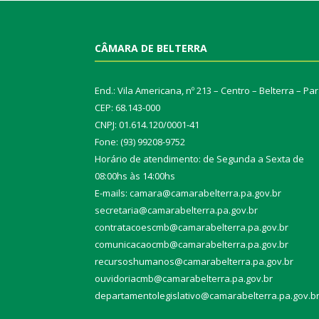
CÂMARA DE BELTERRA
End.: Vila Americana, nº 213 – Centro – Belterra – Pa
CEP: 68.143-000
CNPJ: 01.614.120/0001-41
Fone: (93) 99208-9752
Horário de atendimento: de Segunda a Sexta de
08:00hs às 14:00hs
E-mails: camara@camarabelterra.pa.gov.b
r
secretaria@camarabelterra.pa.gov.br
contratacoescmb@camarabelterra.pa.gov.br
comunicacaocmb@camarabelterra.pa.gov.br
recursoshumanos@camarabelterra.pa.gov.br
ouvidoriacmb@camarabelterra.pa.gov.br
departamentolegislativo@camarabelterra.pa.gov.b