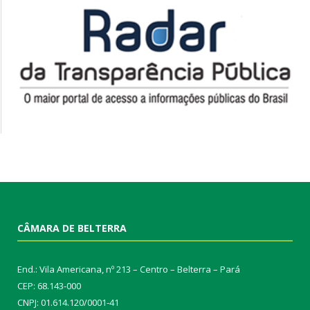
CÂMARA DE BELTERRA
End.: Vila Americana, nº 213 – Centro – Belterra – Pará
CEP: 68.143-000
CNPJ: 01.614.120/0001-41