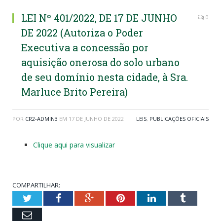
LEI Nº 401/2022, DE 17 DE JUNHO
0
DE 2022 (Autoriza o Poder
Executiva a concessão por
aquisição onerosa do solo urbano
de seu domínio nesta cidade, à Sra.
Marluce Brito Pereira)
POR
CR2-ADMIN3
EM
17 DE JUNHO DE 2022
LEIS
,
PUBLICAÇÕES OFICIAIS
Clique aqui para visualizar
COMPARTILHAR:
Twitter
Facebook
Google+
Pinterest
LinkedIn
Tumblr
Email