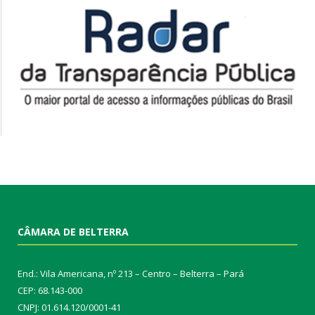
CÂMARA DE BELTERRA
End.: Vila Americana, nº 213 – Centro – Belterra – Pará
CEP: 68.143-000
CNPJ: 01.614.120/0001-41