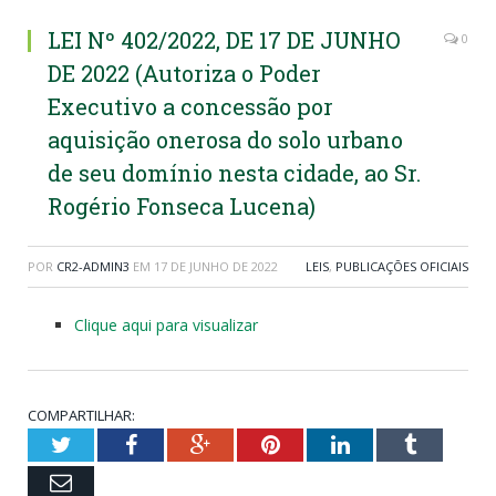
LEI Nº 402/2022, DE 17 DE JUNHO
0
DE 2022 (Autoriza o Poder
Executivo a concessão por
aquisição onerosa do solo urbano
de seu domínio nesta cidade, ao Sr.
Rogério Fonseca Lucena)
POR
CR2-ADMIN3
EM
17 DE JUNHO DE 2022
LEIS
,
PUBLICAÇÕES OFICIAIS
Clique aqui para visualizar
COMPARTILHAR:
Twitter
Facebook
Google+
Pinterest
LinkedIn
Tumblr
Email