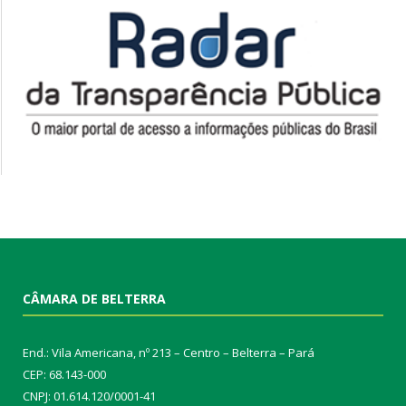
CÂMARA DE BELTERRA
End.: Vila Americana, nº 213 – Centro – Belterra – Pará
CEP: 68.143-000
CNPJ: 01.614.120/0001-41