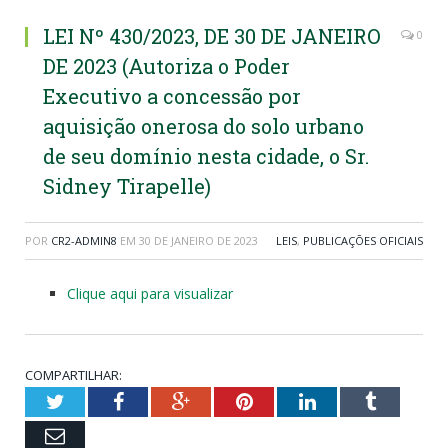
LEI Nº 430/2023, DE 30 DE JANEIRO
0
DE 2023 (Autoriza o Poder
Executivo a concessão por
aquisição onerosa do solo urbano
de seu domínio nesta cidade, o Sr.
Sidney Tirapelle)
POR
CR2-ADMIN8
EM
30 DE JANEIRO DE 2023
LEIS
,
PUBLICAÇÕES OFICIAIS
Clique aqui para visualizar
COMPARTILHAR:
Twitter
Facebook
Google+
Pinterest
LinkedIn
Tumblr
Email