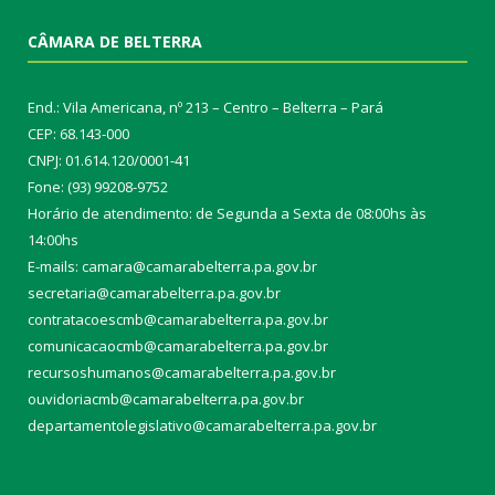
CÂMARA DE BELTERRA
End.: Vila Americana, nº 213 – Centro – Belterra – Pará
CEP: 68.143-000
CNPJ: 01.614.120/0001-41
Fone: (93) 99208-9752
Horário de atendimento: de Segunda a Sexta de 08:00hs às
14:00hs
E-mails: camara@camarabelterra.pa.gov.b
r
secretaria@camarabelterra.pa.gov.br
contratacoescmb@camarabelterra.pa.gov.br
comunicacaocmb@camarabelterra.pa.gov.br
recursoshumanos@camarabelterra.pa.gov.br
ouvidoriacmb@camarabelterra.pa.gov.br
departamentolegislativo@camarabelterra.pa.gov.br