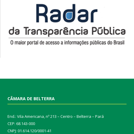
CÂMARA DE BELTERRA
End.: Vila Americana, nº 213 – Centro – Belterra – Pará
CEP: 68.143-000
CNPJ: 01.614.120/0001-41