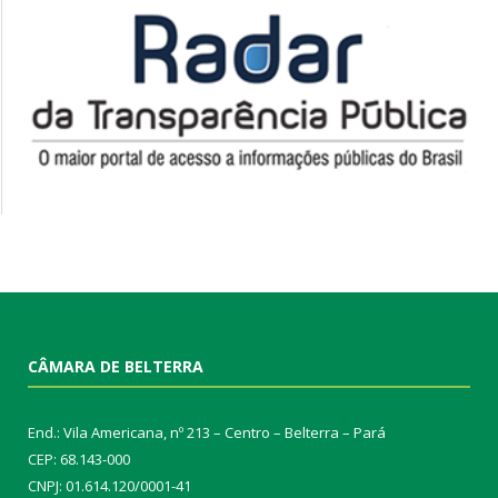
CÂMARA DE BELTERRA
End.: Vila Americana, nº 213 – Centro – Belterra – Pará
CEP: 68.143-000
CNPJ: 01.614.120/0001-41